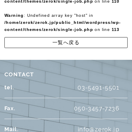
content/themes/zerok/single-job.php
on line
110
Warning
: Undefined array key "host" in
/home/zerok/zerok.jp/public_html/wordpress/wp-
content/themes/zerok/single-job.php
on line
113
一覧へ戻る
CONTACT
03-5491-5501
tel.
050-3457-7236
Fax.
info@zerok.jp
Mail.