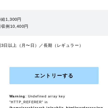
給1,300円
収例10,400円
週3日以上（月〜日）／長期（レギュラー）
エントリーする
Warning
: Undefined array key
"HTTP_REFERER" in
/home/zerok/zerok.jp/public_html/wordpress/wp-